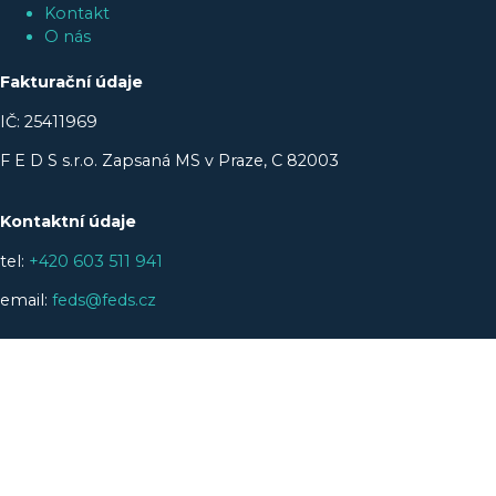
Kontakt
O nás
Fakturační údaje
IČ: 25411969
F E D S s.r.o. Zapsaná MS v Praze, C 82003
Kontaktní údaje
tel:
+420 603 511 941
email:
feds@feds.cz
Adresa
Sokolovská 270/201,
Praha 9