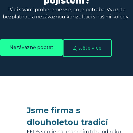
pojištění?
Rádi s Vámi probereme vše, co je potřeba. Využijte
bezplatnou a nezávaznou konzultaci s našimi kolegy.
Nezávazně poptat
Zjistěte více
Jsme firma s
dlouholetou tradicí
FEDS s.r.o. je na finančním trhu od roku