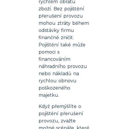
rychlém obratu
zboží. Bez pojištění
přerušení provozu
mohou ztráty během
odstávky firmu
finančně zničit.
Pojištění také může
pomoci s
financováním
náhradního provozu
nebo nákladů na
rychlou obnovu
poškozeného
majetku.
Když přemýšlíte o
pojištění přerušení
provozu, zvažte
možné scénáře, které